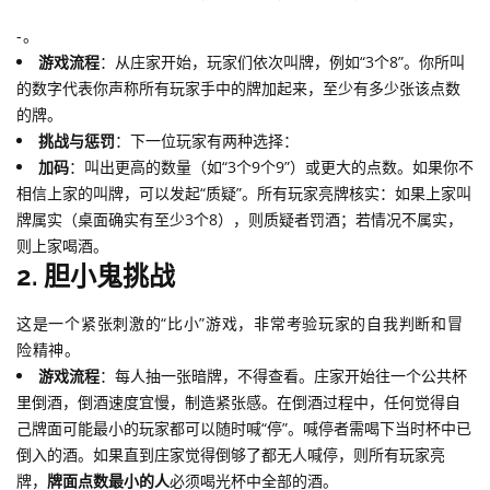
-。
游戏流程
：从庄家开始，玩家们依次叫牌，例如“3个8”。你所叫
的数字代表你声称所有玩家手中的牌加起来，至少有多少张该点数
的牌。
挑战与惩罚
：下一位玩家有两种选择：
加码
：叫出更高的数量（如“3个9个9”）或更大的点数。如果你不
相信上家的叫牌，可以发起“质疑”。所有玩家亮牌核实：如果上家叫
牌属实（桌面确实有至少3个8），则质疑者罚酒；若情况不属实，
则上家喝酒。
2. 胆小鬼挑战
这是一个紧张刺激的“比小”游戏，非常考验玩家的自我判断和冒
险精神。
游戏流程
：每人抽一张暗牌，不得查看。庄家开始往一个公共杯
里倒酒，倒酒速度宜慢，制造紧张感。在倒酒过程中，任何觉得自
己牌面可能最小的玩家都可以随时喊“停”。喊停者需喝下当时杯中已
倒入的酒。如果直到庄家觉得倒够了都无人喊停，则所有玩家亮
牌，
牌面点数最小的人
必须喝光杯中全部的酒。