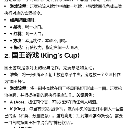
游戏流程
：玩家轮流从牌堆中抽取一张牌，根据牌面花色或点数
执行对应的饮酒指令。
经典牌面规则
：
♠️ 黑桃
：喝一小口。
♥️ 红桃
：喝一大口。
♦️ 方块
：幸运跳过，本轮不用喝。
♣️ 梅花
：行使权力，指定席间一人喝酒。
2. 国王游戏 (King's Cup)
国王游戏是派对上的经典之作，充满悬念和互动。
准备
：将一张K牌正面朝上放在桌子中央，旁边放一个空酒杯作
为“国王杯”。
游戏流程
：将一副扑克牌在国王杯周围摊开形成一个圈。玩家轮
流抽牌，并根据抽到的牌执行相应动作。
关键牌例
：
A (Ace)
：担任司令官，可以指定在场任何人喝酒。
K (King)
：每当有玩家抽到K时，就向中央的国王杯中倒入一些自
己的酒（种类、分量随意）。
游戏高潮
：抽到
第四张K
的玩家，需要
一口气喝掉国王杯中混合的“神秘饮品”。