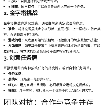
♦️ 方块
：自由选择真心话或大冒险。
♣️ 梅花
：国王特权，可以命令任意两人完成一个任务。
2. 金字塔挑战
金字塔挑战充满仪式感，通过翻牌来决定饮酒的命运。
准备
：将扑克牌摆成金字塔形状：底层7张，上一层6张，依此类
推，直到顶端只有1张牌。
游戏流程
：从底层开始轮流翻牌，根据翻开的牌点数额外技能：
反弹机制
：如果其他玩家手中有与翻开的牌点数相同的牌，可以
立即打出，将本次的饮酒惩罚转移给你指定的其他人。
3. 创意任务牌
直接使用印有各种搞笑任务的扑克牌，或者自制任务清单。
任务示例
：
黑桃A
：现场来一段即兴Rap。
红心5
：用方言唱一首情歌，必须唱到全场鸡皮疙瘩起立。
梅花J
：连干三杯，然后说出一个你最不想见到的人的名字。
团队对抗：合作与竞争并存