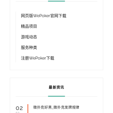
网页版WePoker官网下载
精品项目
游戏动态
服务种类
注册WePoker下载
最新资讯
02
微扑克好黑_微扑克发牌规律