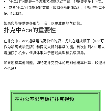
“十二月”可能是一个游戏名称或活动主题，但需要更多上下文。
或者“十二”可能指牌的数量（如12张牌的游戏），但标准扑克不
使用12张牌。
如果您能提供更多细节，我可以更准确地帮助您。
扑克中Ace的重要性
在扑克中，Ace通常是最高价值的牌，尤其在组成顺子（Ace可
作为最高或最低牌）和同花大牌时非常关键。首次抽到Ace可以
增加获胜机会，但具体取决于游戏类型和后续牌局。
如果您有其他问题，如特定扑克变体的规则或概率计算，欢迎补
充信息！