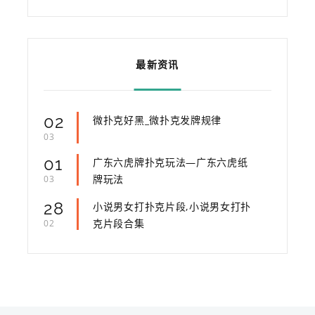
最新资讯
02
微扑克好黑_微扑克发牌规律
03
01
广东六虎牌扑克玩法—广东六虎纸
牌玩法
03
28
小说男女打扑克片段,小说男女打扑
克片段合集
02