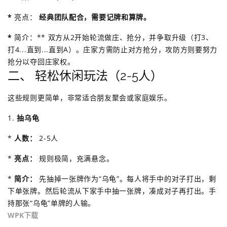
*
亮点：
经典团队配合，需要记牌和算牌。
*
简介：** 双方从2开始轮流做庄、抢分，并争取升级（打3、
打4...直到...直到A）。庄家方需防止对方抢分，攻防方则要努力
抢分以夺回庄家权。
二、 轻松休闲玩法（2-5人）
这些规则更简单，非常适合朋友聚会或家庭娱乐。
1.
抽乌龟
*
人数：
2-5人
*
亮点：
规则极简，充满悬念。
*
简介：
先抽掉一张牌作为“乌龟”。每人将手中的对子打出，剩
下单张牌。然后轮流从下家手中抽一张牌，凑成对子再打出。手
持那张“乌龟”单牌的人输。
WPK下载