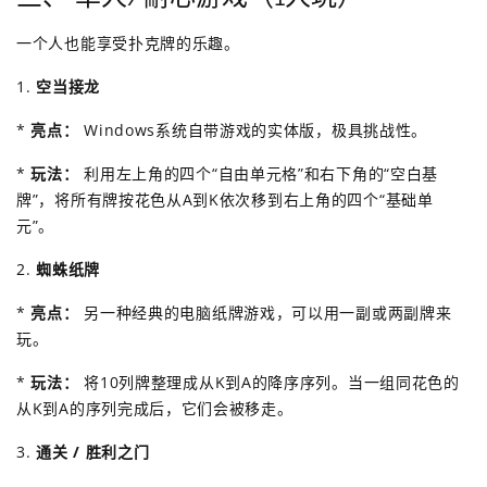
一个人也能享受扑克牌的乐趣。
1.
空当接龙
*
亮点：
Windows系统自带游戏的实体版，极具挑战性。
*
玩法：
利用左上角的四个“自由单元格”和右下角的“空白基
牌”，将所有牌按花色从A到K依次移到右上角的四个“基础单
元”。
2.
蜘蛛纸牌
*
亮点：
另一种经典的电脑纸牌游戏，可以用一副或两副牌来
玩。
*
玩法：
将10列牌整理成从K到A的降序序列。当一组同花色的
从K到A的序列完成后，它们会被移走。
3.
通关 / 胜利之门