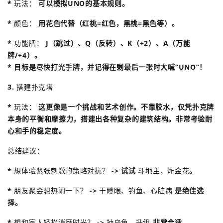
*
玩法：
可以模拟UNO的基本规则。
*
颜色：
用花色代替（红桃=红色，黑桃=黑色等）。
*
功能牌：
J（跳过）、Q（反转）、K（+2）、A（万能
牌/+4）。
* 目标是尽快打光手牌，并记得在剩最后一张时大喊“UNO”！
3.
搭建扑克塔
*
玩法：
这更像是一个挑战和艺术创作。不靠胶水，仅凭扑克牌
本身的平衡和摩擦力，搭建出各种复杂的建筑结构。非常考验耐
心和手的稳定度。
总结建议：
*
想体验紧张刺激的策略对抗？
-> 试试
斗地主、炸金花
。
*
朋友聚会想热闹一下？
->
干瞪眼、钓鱼、心脏病
是绝佳选
择。
*
想和家人轻松消磨时光？
->
抽乌龟、升级
非常合适。